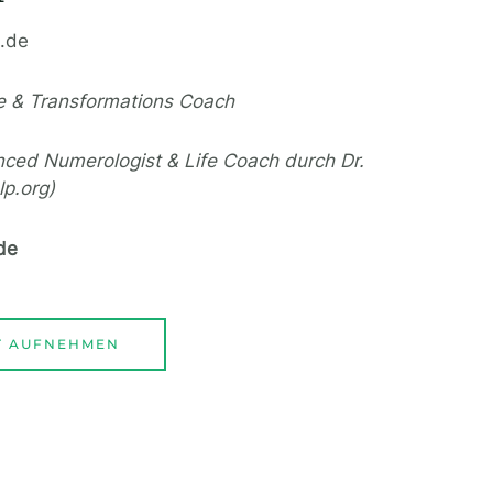
p.de
e & Transformations Coach
anced Numerologist & Life Coach durch Dr.
lp.org)
de
T AUFNEHMEN