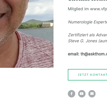
Mitglied im www.vf
Numerologie Expert
Zertifiziert als Adv
Steve G. Jones (aun
email: th@askthom.
JETZT KONTAK
F
Y
E
a
o
n
c
u
v
e
t
e
b
u
l
o
b
o
o
e
p