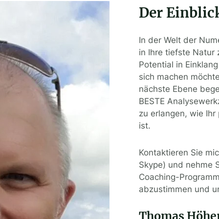
Der Einblick
In der Welt der Nume
in Ihre tiefste Nat
Potential in Einklan
sich machen möchten
nächste Ebene bege
BESTE Analysewerkze
zu erlangen, wie Ih
ist.
Kontaktieren Sie mic
Skype) und nehme S
Coaching-Programm t
abzustimmen und u
Thomas Höhe