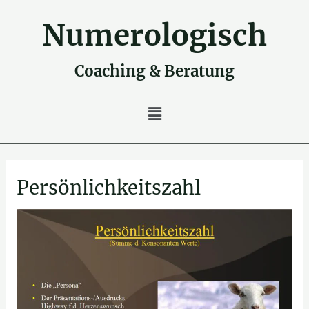
Zum
Inhalt
Numerologisch
springen
Coaching & Beratung
Main
Menu
Persönlichkeitszahl