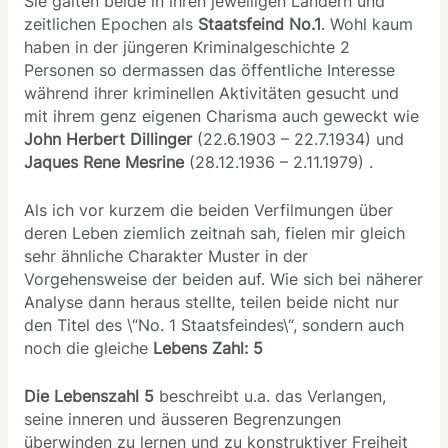
Sie galten beide in ihren jeweiligen Ländern und
zeitlichen Epochen als
Staatsfeind No.1
. Wohl kaum
haben in der jüngeren Kriminalgeschichte 2
Personen so dermassen das öffentliche Interesse
während ihrer kriminellen Aktivitäten gesucht und
mit ihrem genz eigenen Charisma auch geweckt wie
John Herbert Dillinger
(22.6.1903 – 22.7.1934) und
Jaques Rene Mesrine
(28.12.1936 – 2.11.1979) .
Als ich vor kurzem die beiden Verfilmungen über
deren Leben ziemlich zeitnah sah, fielen mir gleich
sehr ähnliche Charakter Muster in der
Vorgehensweise der beiden auf. Wie sich bei näherer
Analyse dann heraus stellte, teilen beide nicht nur
den Titel des \“No. 1 Staatsfeindes\“, sondern auch
noch die gleiche
Lebens Zahl: 5
Die Lebenszahl 5
beschreibt u.a. das Verlangen,
seine inneren und äusseren Begrenzungen
überwinden zu lernen und zu konstruktiver Freiheit