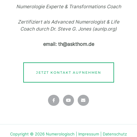
Numerologie Experte & Transformations Coach
Zertifiziert als Advanced Numerologist & Life
Coach durch Dr. Steve G. Jones (aunlp.org)
email: th@askthom.de
JETZT KONTAKT AUFNEHMEN
F
Y
E
a
o
n
c
u
v
e
t
e
b
u
l
o
b
o
o
e
p
k
e
-
f
Copyright © 2026 Numerologisch |
Impressum
|
Datenschutz