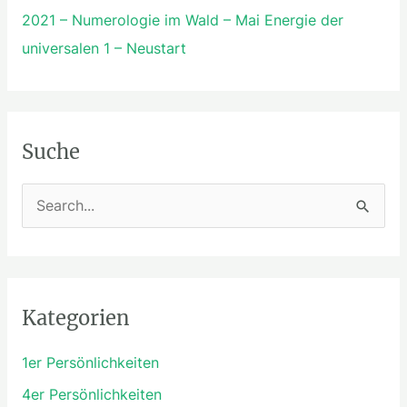
2021 – Numerologie im Wald – Mai Energie der
universalen 1 – Neustart
Suche
S
u
c
h
Kategorien
e
n
1er Persönlichkeiten
n
4er Persönlichkeiten