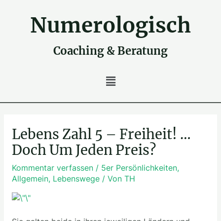
Zum
Inhalt
Numerologisch
springen
Coaching & Beratung
Main
Menu
Post
navigation
Lebens Zahl 5 – Freiheit! …
Doch Um Jeden Preis?
Kommentar verfassen
/
5er Persönlichkeiten
,
Allgemein
,
Lebenswege
/ Von
TH